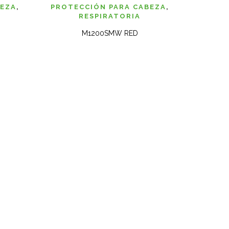
 RAPIDA
VISTA RAPIDA
BEZA
,
PROTECCIÓN PARA CABEZA
,
RESPIRATORIA
M1200SMW RED