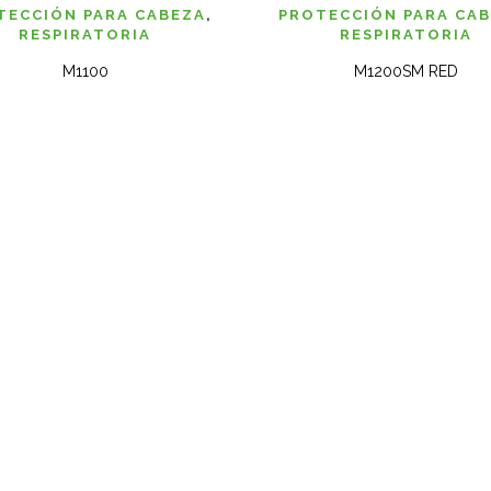
VISTA RAPIDA
VISTA
TECCIÓN PARA CABEZA
,
PROTECCIÓN PARA CA
RESPIRATORIA
RESPIRATORIA
M1100
M1200SM RED