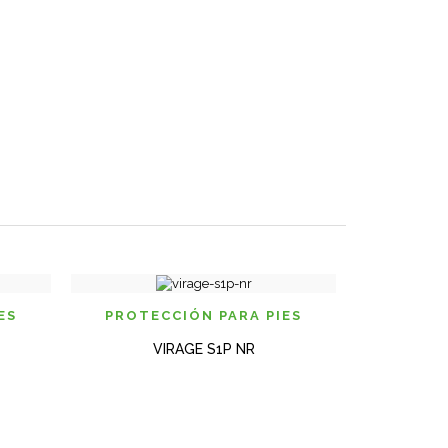
 RAPIDA
VISTA RAPIDA
ES
PROTECCIÓN PARA PIES
PROTE
VIRAGE S1P NR