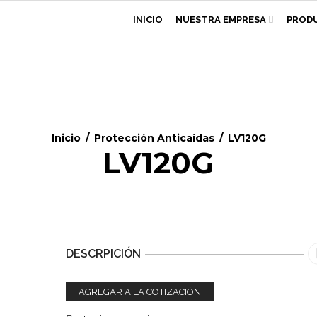
INICIO
NUESTRA EMPRESA
PROD
Inicio
/
Protección Anticaí­das
/
LV120G
LV120G
DESCRPICIÓN
AGREGAR A LA COTIZACIÓN