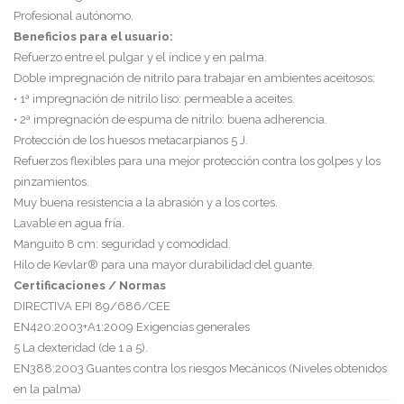
Profesional autónomo.
Beneficios para el usuario:
Refuerzo entre el pulgar y el índice y en palma.
Doble impregnación de nitrilo para trabajar en ambientes aceitosos:
• 1ª impregnación de nitrilo liso: permeable a aceites.
• 2ª impregnación de espuma de nitrilo: buena adherencia.
Protección de los huesos metacarpianos 5 J.
Refuerzos flexibles para una mejor protección contra los golpes y los
pinzamientos.
Muy buena resistencia a la abrasión y a los cortes.
Lavable en agua fría.
Manguito 8 cm: seguridad y comodidad.
Hilo de Kevlar® para una mayor durabilidad del guante.
Certificaciones / Normas
DIRECTIVA EPI 89/686/CEE
EN420:2003+A1:2009 Exigencias generales
5 La dexteridad (de 1 a 5).
EN388:2003 Guantes contra los riesgos Mecánicos (Niveles obtenidos
en la palma)